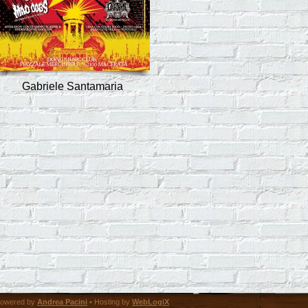
Gabriele Santamaria
owered by
Andrea Pacini
• Hosting by
WebLogiX