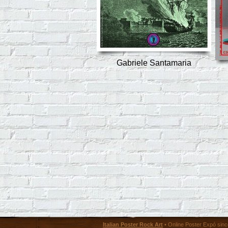
Gabriele Santamaria
Italian Poster Rock Art
• Online Poster Expó since