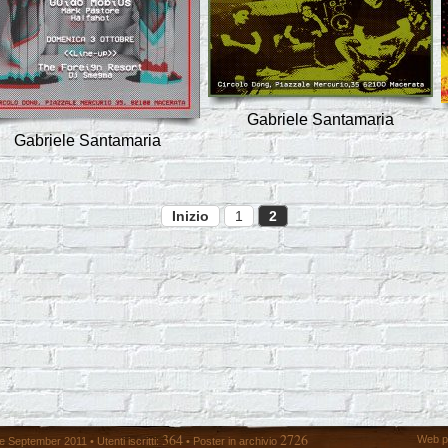
Gabriele Santamaria
Gabriele Santamaria
Inizio
1
2
364
2726
Web p
 September 2011 • Utenti iscritti:
• Poster in archivio