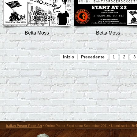
Betta Moss
Betta Moss
Inizio
Precedente
1
2
3
36
Italian Poster Rock Art
• Online Poster Expó since September 2011 • Utenti iscritti: