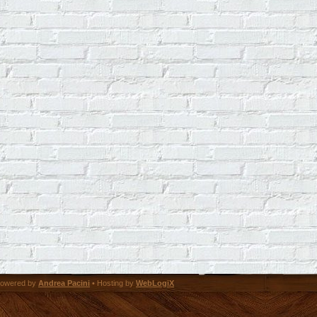
owered by
Andrea Pacini
• Hosting by
WebLogiX