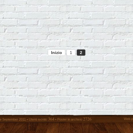
Inizio
1
2
364
2726
Web p
 September 2011 • Utenti iscritti:
• Poster in archivio