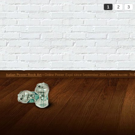
1
2
3
36
Italian Poster Rock Art
• Online Poster Expó since September 2011 • Utenti iscritti: