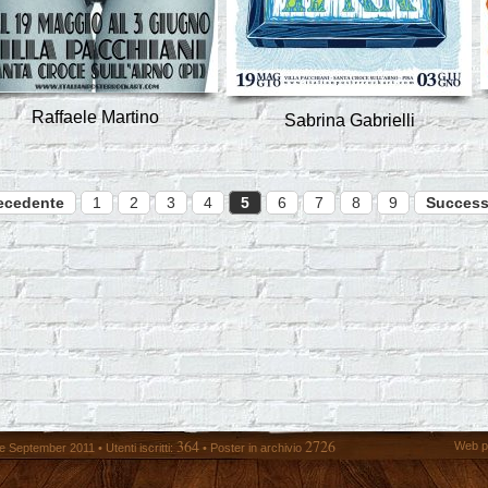
Raffaele Martino
Sabrina Gabrielli
ecedente
1
2
3
4
5
6
7
8
9
Success
364
2726
Web p
 September 2011 • Utenti iscritti:
• Poster in archivio