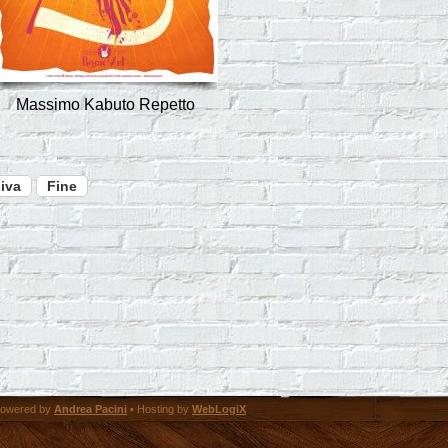
Massimo Kabuto Repetto
iva
Fine
owered by
Andrea Pacini
• Hosting by
WebLogiX