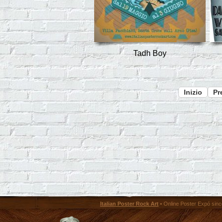
Tadh Boy
Inizio
Pr
Italian Poster Rock Art
• Online Poster Expó since