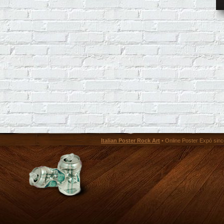
Italian Poster Rock Art
• Online Poster Expó since