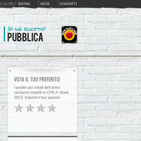
iá iscritto?
ENTRA
VOTA
CONTATTI
VOTA IL TUO PREFERITO
I poster più votati dell’anno
verranno inseriti in I.P.R.A. Book
2013. Esprimi il tuo parere!