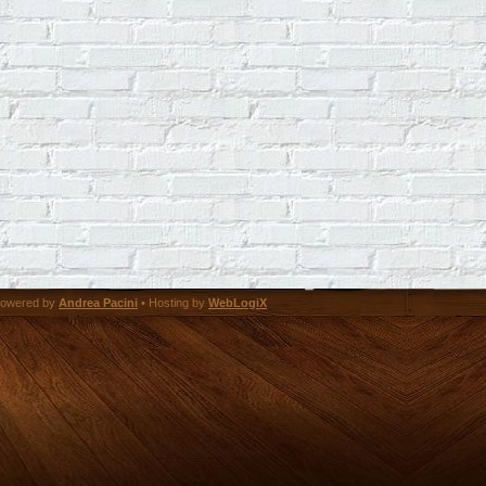
owered by
Andrea Pacini
• Hosting by
WebLogiX