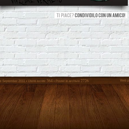
364
2726
Web p
 September 2011 • Utenti iscritti:
• Poster in archivio