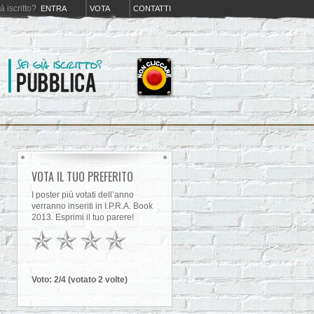
iá iscritto?
ENTRA
VOTA
CONTATTI
VOTA IL TUO PREFERITO
I poster più votati dell’anno
verranno inseriti in I.P.R.A. Book
2013. Esprimi il tuo parere!
Voto:
2
/4 (votato
2
volt
e
)