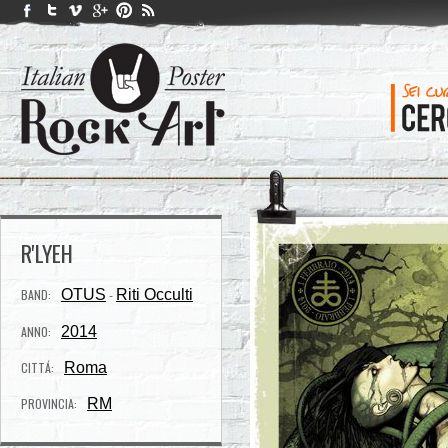
R'LYEH
BAND:
OTUS
Riti Occulti
-
ANNO:
2014
CITTÁ:
Roma
PROVINCIA:
RM