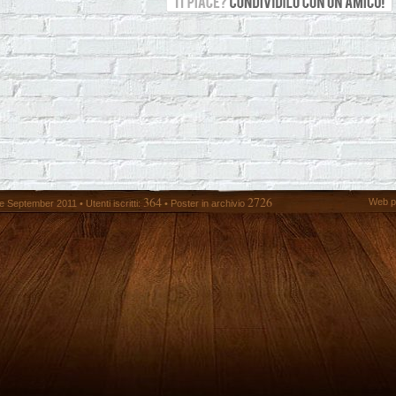
364
2726
Web p
 September 2011 • Utenti iscritti:
• Poster in archivio