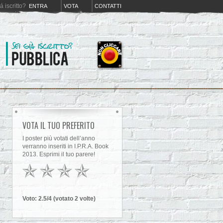
iá iscritto?
ENTRA
VOTA
CONTATTI
VOTA IL TUO PREFERITO
I poster più votati dell’anno
verranno inseriti in I.P.R.A. Book
2013. Esprimi il tuo parere!
Voto:
2.5
/4 (votato
2
volt
e
)