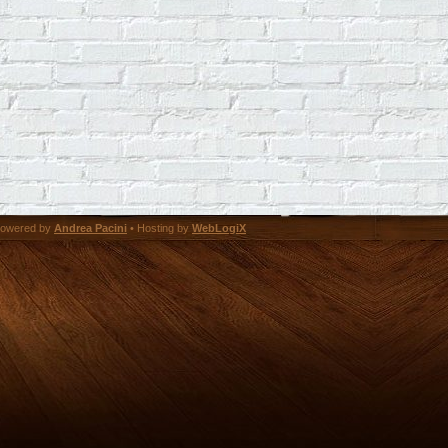
owered by
Andrea Pacini
• Hosting by
WebLogiX