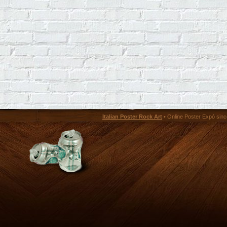
Italian Poster Rock Art
• Online Poster Expó since