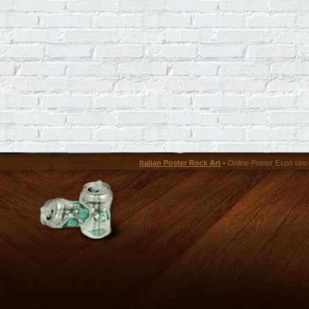
Italian Poster Rock Art
• Online Poster Expó since