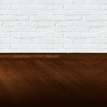
owered by
Andrea Pacini
• Hosting by
WebLogiX