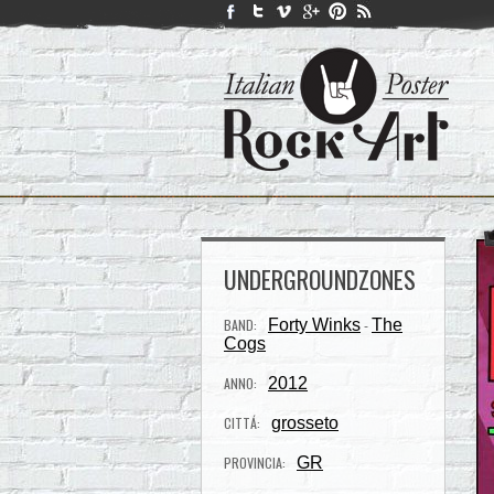
UNDERGROUNDZONES
BAND:
Forty Winks
The
-
Cogs
ANNO:
2012
CITTÁ:
grosseto
PROVINCIA:
GR