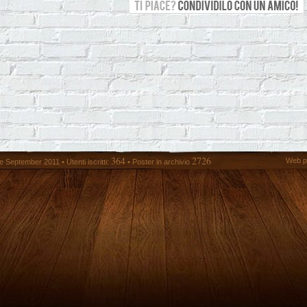
364
2726
Web p
 September 2011 • Utenti iscritti:
• Poster in archivio