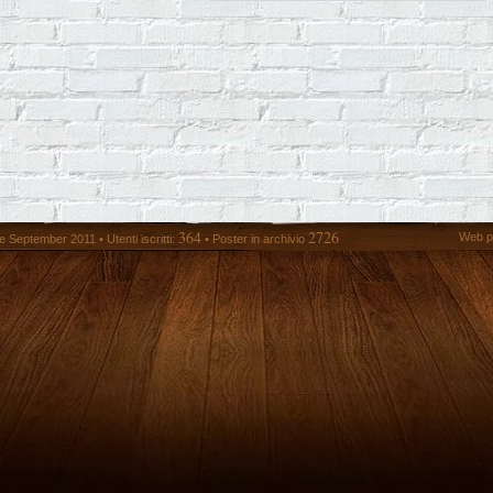
364
2726
Web p
 September 2011 • Utenti iscritti:
• Poster in archivio