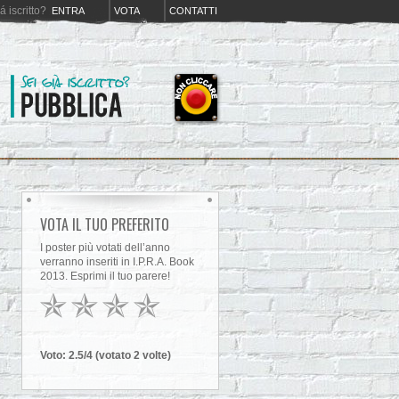
iá iscritto?
ENTRA
VOTA
CONTATTI
VOTA IL TUO PREFERITO
I poster più votati dell’anno
verranno inseriti in I.P.R.A. Book
2013. Esprimi il tuo parere!
Voto:
2.5
/4 (votato
2
volt
e
)