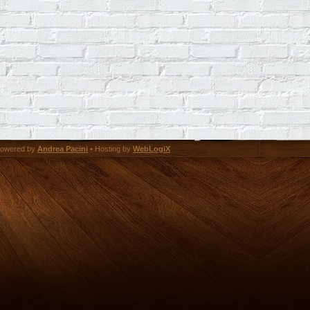
owered by
Andrea Pacini
• Hosting by
WebLogiX