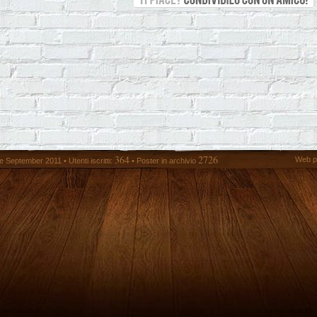
364
2726
Web p
 September 2011 • Utenti iscritti:
• Poster in archivio