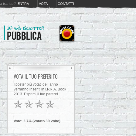
iá iscritto?
ENTRA
VOTA
CONTATTI
VOTA IL TUO PREFERITO
I poster più votati dell’anno
verranno inseriti in I.P.R.A. Book
2013. Esprimi il tuo parere!
Voto:
3.7
/4 (votato
30
volt
e
)