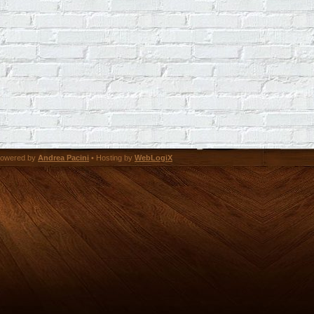
owered by
Andrea Pacini
• Hosting by
WebLogiX