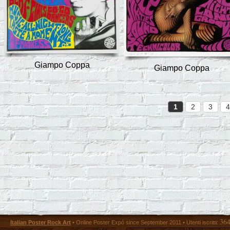
Giampo Coppa
Giampo Coppa
1
2
3
4
36
Italian Poster Rock Art
• Online Poster Expó since September 2011 • Utenti iscritti: