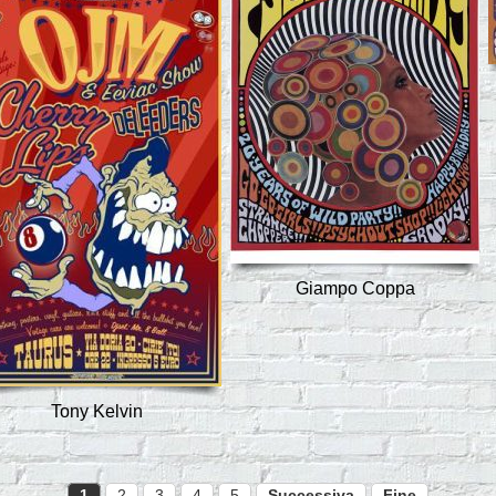
Giampo Coppa
Tony Kelvin
1
2
3
4
5
Successiva
Fine