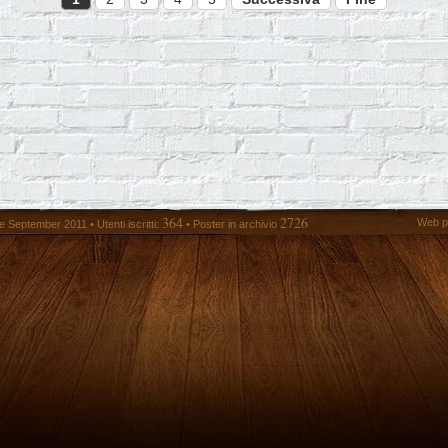
364
2726
Web p
 September 2011 • Utenti iscritti:
• Poster in archivio