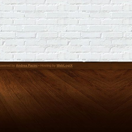
owered by
Andrea Pacini
• Hosting by
WebLogiX