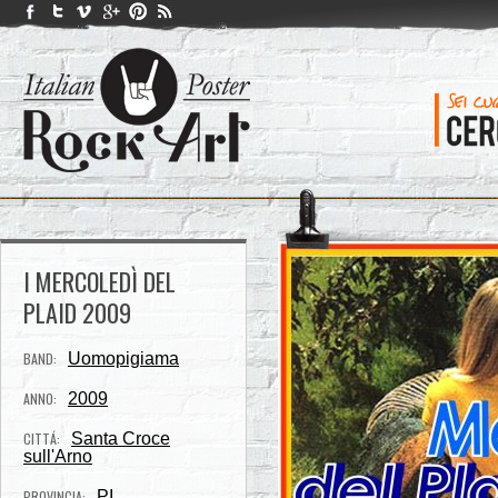
I MERCOLEDÌ DEL
PLAID 2009
BAND:
Uomopigiama
ANNO:
2009
CITTÁ:
Santa Croce
sull'Arno
PROVINCIA:
PI