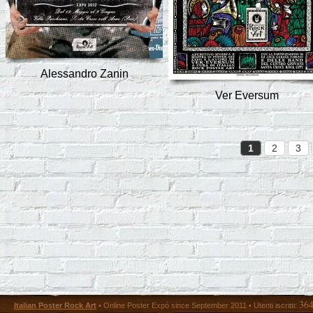
Alessandro Zanin
Ver Eversum
1
2
3
36
Italian Poster Rock Art
• Online Poster Expó since September 2011 • Utenti iscritti: