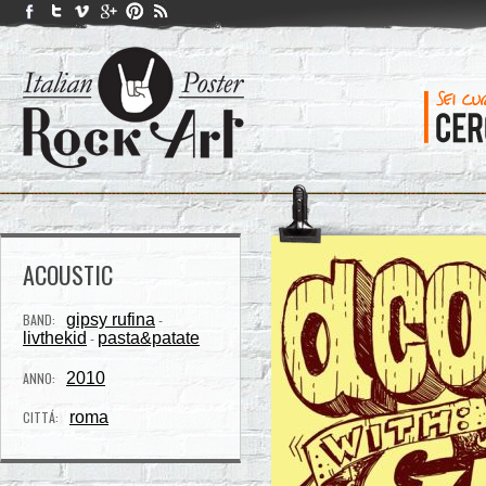
ACOUSTIC
BAND:
gipsy rufina
-
livthekid
pasta&patate
-
ANNO:
2010
CITTÁ:
roma